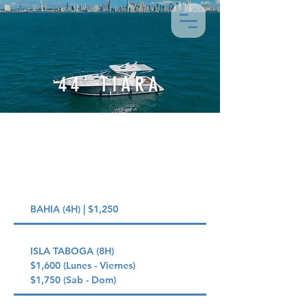
44' TIARA
TARIFA
BAHIA (4H) | $1,250
ISLA TABOGA (8H)
$1,600 (Lunes - Viernes)
$1,750 (Sab - Dom)