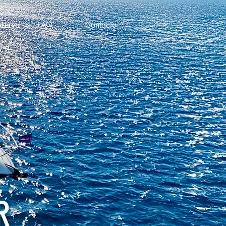
eserva
FAQ
Contacto
R