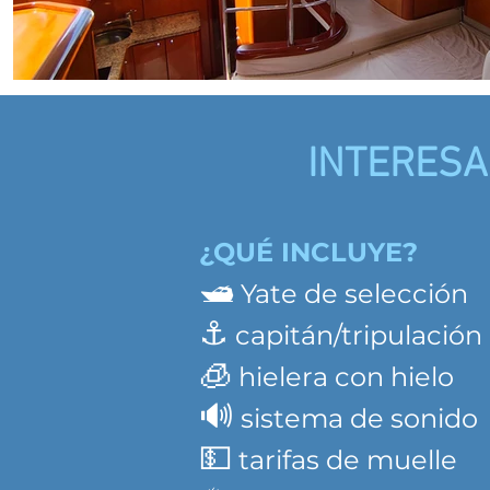
INTERESA
¿QUÉ INCLUYE?
🛥️
Yate de selección
⚓️
capitán/tripulación
🧊
hielera con hielo
🔊
sistema de sonido
💵
tarifas de muelle