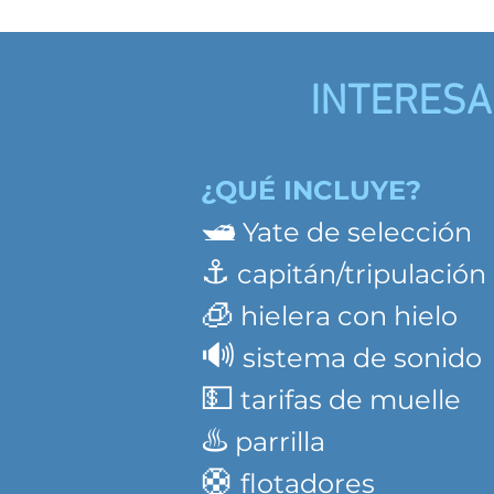
INTERESA
¿QUÉ INCLUYE?
🛥️
Yate de selección
⚓️
capitán/tripulación
🧊
hielera con hielo
🔊
sistema de sonido
💵
tarifas de muelle
♨️
parrilla
🛟
flotadores