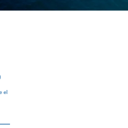
)
5
e el