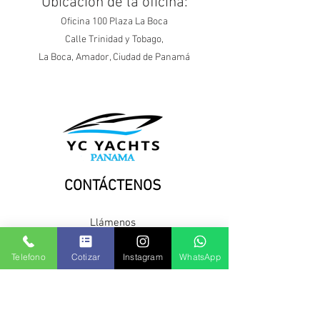
Ubicacion de la oficina:
Oficina 100 Plaza La Boca
Calle Trinidad y Tobago,
La Boca, Amador, Ciudad de Panamá
CONTÁCTENOS
Llámenos
Desde EE. UU./ Canadá:
+1 786-250-1757
Telefono
Cotizar
Instagram
WhatsApp
Panamá:
+507 6503 1745
Correo electrónico:
info@ycyachts.com