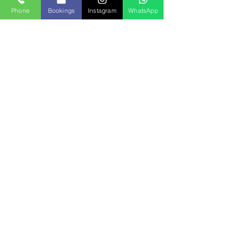
Phone
Bookings
Instagram
WhatsApp
105' Azimut
Precio de Paquete: $5,000
Capacidad: 30
Sale desde: Flamenco Marina
EXTRAS | SERVICIOS
OPICIONALES